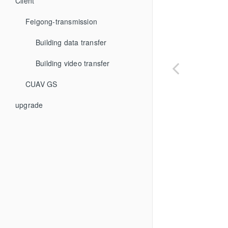
Client
Feigong-transmission
Building data transfer
Building video transfer
CUAV GS
upgrade