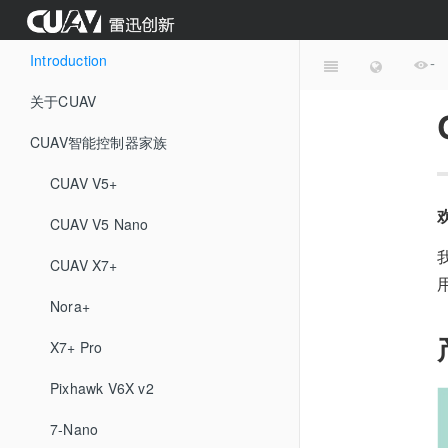
Introduction
-
关于CUAV
CUAV智能控制器家族
CUAV V5+
CUAV V5 Nano
CUAV X7+
Nora+
X7+ Pro
Pixhawk V6X v2
7-Nano