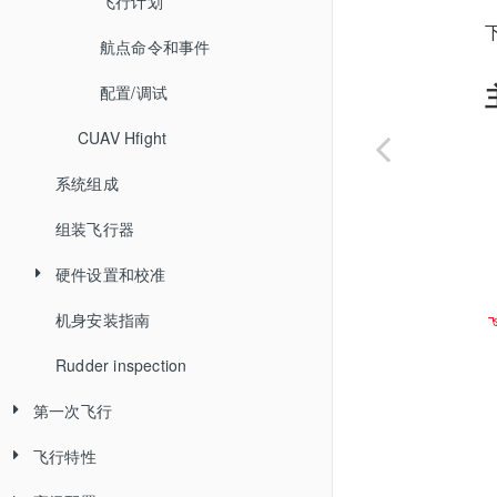
飞行计划
航点命令和事件
配置/调试
CUAV Hfight
系统组成
组装飞行器
硬件设置和校准
机身安装指南
2.遥控器校准
Rudder inspection
3.GPS罗盘校准
第一次飞行
4.加速计校准
飞行特性
飞行模式介绍
5.飞行模式设置