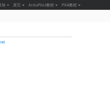
模块
其它
ArduPilot教程
PX4教程
net