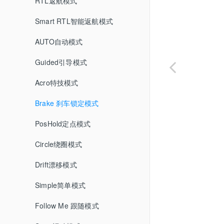
遥控器校准
RTL返航模式
飞行计划
指南针校准
Smart RTL智能返航模式
初始设置
加速计校准
AUTO自动模式
配置/调试
飞行模式设置
Guided引导模式
航点命令和事件
电池监视器
Acro特技模式
ESC电调校准
Brake 刹车锁定模式
故障安全机制
PosHold定点模式
Circle绕圈模式
遥控器失控保护
Drift漂移模式
电池保护
Simple简单模式
GCS地面站丢失保护
Follow Me 跟随模式
EKF故障保护