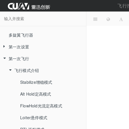
飞行
多旋翼飞行器
第一次设置
第一次飞行
系统组成
地面站使用
飞行模式介绍
组装飞行器
Mission planner
Stabilize增稳模式
CUAV Hfight
加载固件
Alt Hold定高模式
地面站/驱动安装
硬件连接
FlowHold光流定高模式
连接地面站
在线烧录固件
机架设置
Loiter悬停模式
飞行数据
烧录本地固件
连接电调与电机