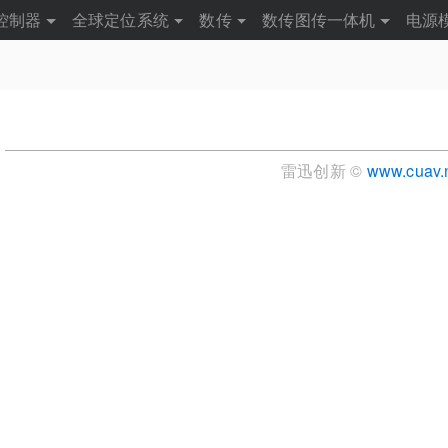
控制器
全球定位系统
数传
数传图传一体机
电源
雷迅创新 ©
www.cuav.