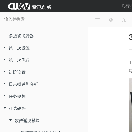
飞行
多旋翼飞行器
第一次设置
第一次飞行
系统组成
进阶设置
地面站使用
飞行模式介绍
日志概述和分析
组装飞行器
Pre-arm报错信息分析
自动调参
Mission planner
Stabilize增稳模式
任务规划
解锁和上锁
辅助功能开关
闪存日志分析
CUAV Hfight
加载固件
Alt Hold定高模式
地面站/驱动安装
可选硬件
初次起飞
气压计温度补偿
诊断硬件问题
航点命令和事件
硬件连接
FlowHold光流定高模式
连接地面站
在线烧录固件
基本调参
船模式
遥测日志分析
数传遥测模块
机架设置
Loiter悬停模式
飞行数据
烧录本地固件
连接电调与电机