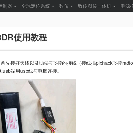
控制器
全球定位系统
数传
数传图传一体机
电源
3DR使用教程
1.首先接好天线以及ttl端与飞控的接线（接线插pixhack飞控radio口
电;usb端用usb线与电脑连接。