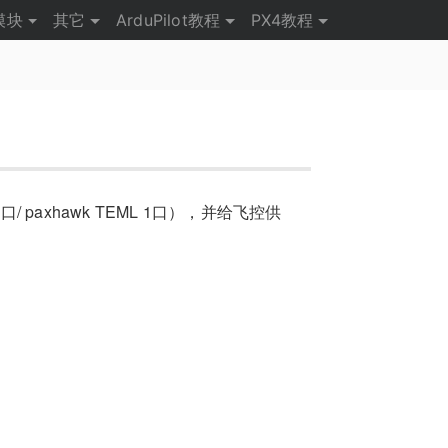
模块
其它
ArduPilot教程
PX4教程
/ paxhawk TEML 1口），并给飞控供