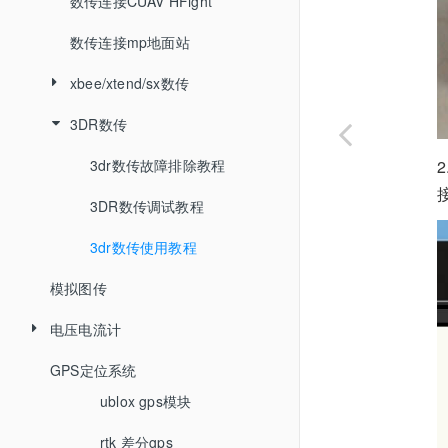
扩展调参（PID)
can总线设置
遥控器校准
RTL返航模式
数传连接CUAV HFight
飞行计划
震动测试
指南针设置（高级）
指南针校准
Smart RTL智能返航模式
数传连接mp地面站
初始设置
油门悬停点
限流和电压缩放
加速计校准
AUTO自动模式
xbee/xtend/sx数传
配置/调试
自动微调
扩展卡尔曼滤波器（ekf)
飞行模式设置
Guided引导模式
3DR数传
航点命令和事件
xbee/xtend调试
地面效应补偿
电池监视器
Acro特技模式
点对点通信
3dr数传故障排除教程
飞行时间记录仪
ESC电调校准
Brake 刹车锁定模式
多点通信
3DR数传调试教程
电机推力扩展
故障安全机制
PosHold定点模式
修改波特率及ID
3dr数传使用教程
避障
模拟图传
Circle绕圈模式
遥控器失控保护
xbee模块强制恢复固件
重置参数
电压电流计
Drift漂移模式
电池保护
RC输入通道映射
GPS定位系统
Simple简单模式
PM电源模块
GCS地面站丢失保护
ublox gps模块
全部参数表
Follow Me 跟随模式
HV_PM高电压电源模块
EKF故障保护
rtk 差分gps